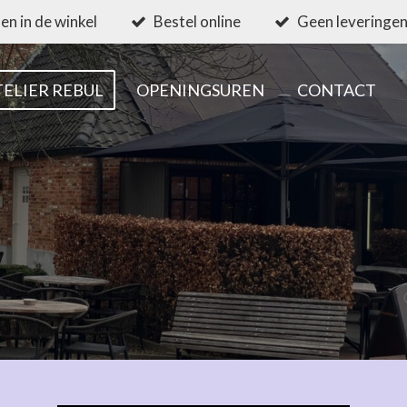
en in de winkel
Bestel online
Geen leveringen
TELIER REBUL
OPENINGSUREN
CONTACT