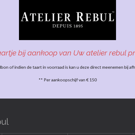
taartje bij aankoop van Uw atelier rebul p
on of indien de taart in voorraad is kan u deze direct meenemen bij afh
** Per aankoopschijf van € 150
bul