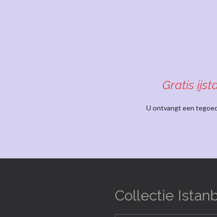
Gratis ijs
U ontvangt een tegoedb
Collectie Istan