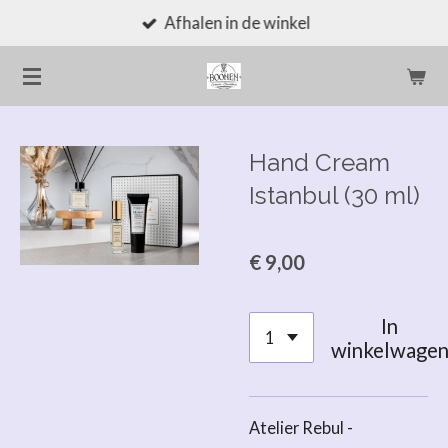
Afhalen in de winkel
Ga
direct
naar
de
hoofdinhoud
Hand Cream
Istanbul (30 ml)
€ 9,00
In
winkelwage
Atelier Rebul -