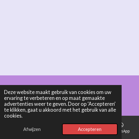
Deze website maakt gebruik van cookies om uw
© 2025 - 2026 Boonen Cremerie - Chocolaterie Pelt
ervaring te verbeteren en op maat gemaakte
Powered by
JouwWeb
advertenties weer te geven. Door op ‘Accepteren’
te klikken, gaat u akkoord met het gebruik van alle
cookies.
Afwijzen
Accepteren
E-mailadres
Telefoonnummer
Kaart
WhatsApp