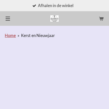
Afhalen in de winkel
Ga
direct
naar
de
hoofdinhoud
Home
»
Kerst en Nieuwjaar