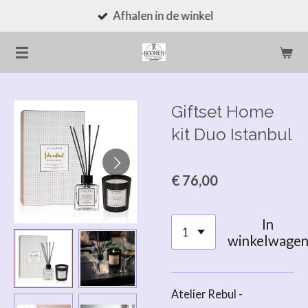
Afhalen in de winkel
Ga
direct
naar
de
hoofdinhoud
Giftset Home
kit Duo Istanbul
€ 76,00
In
winkelwage
Atelier Rebul -