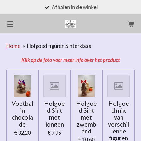
Afhalen in de winkel
Ga
direct
naar
de
hoofdinhoud
Home
»
Holgoed figuren Sinterklaas
Klik op de foto voor meer info over het product
Voetbal
Holgoe
Holgoe
Holgoe
in
d Sint
d Sint
d mix
chocola
met
met
van
de
jongen
zwemb
verschil
and
lende
€ 32,20
€ 7,95
figuren
€ 10,60