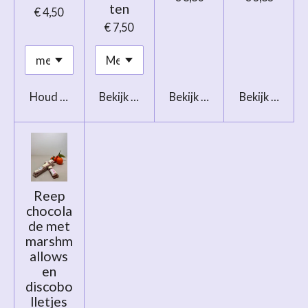
ten
€ 4,50
€ 7,50
Houd mij op de hoogte
Bekijk details
Bekijk details
Bekijk details
Reep
chocola
de met
marshm
allows
en
discobo
lletjes