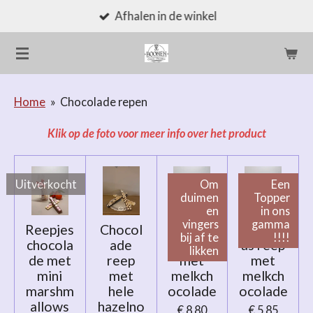
Afhalen in de winkel
Ga
direct
naar
de
hoofdinhoud
Home
»
Chocolade repen
Klik op de foto voor meer info over het product
Uitverkocht
Om
Een
duimen
Topper
en
in ons
vingers
gamma
Reepjes
Chocol
Crispie
Specula
bij af te
!!!!
chocola
ade
reep
as reep
likken
de met
reep
met
met
mini
met
melkch
melkch
marshm
hele
ocolade
ocolade
allows
hazelno
€ 8,80
€ 5,85