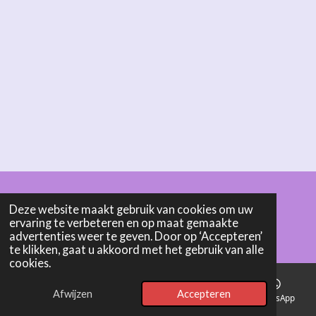
Deze website maakt gebruik van cookies om uw
© 2025 - 2026 Boonen Cremerie - Chocolaterie Pelt
ervaring te verbeteren en op maat gemaakte
Powered by
JouwWeb
advertenties weer te geven. Door op ‘Accepteren’
te klikken, gaat u akkoord met het gebruik van alle
cookies.
Afwijzen
Accepteren
E-mailadres
Telefoonnummer
Kaart
WhatsApp