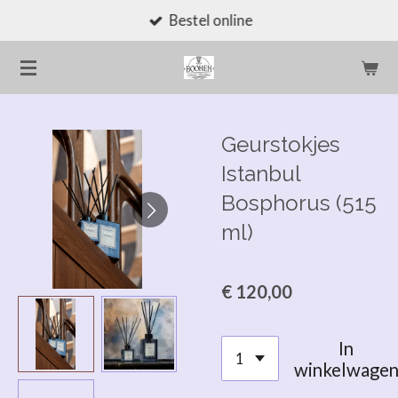
Bestel online
Ga
direct
naar
de
hoofdinhoud
Geurstokjes
Istanbul
Bosphorus (515
ml)
€ 120,00
In
winkelwage