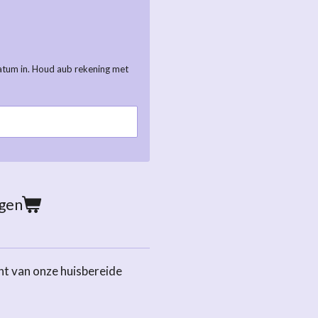
atum in. Houd aub rekening met
agen
t van onze huisbereide