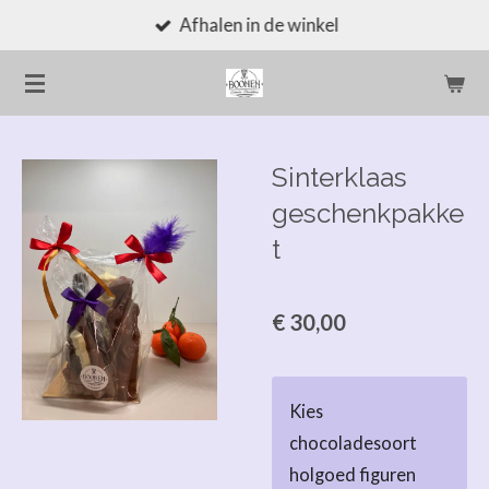
Afhalen in de winkel
Ga
direct
naar
de
hoofdinhoud
Sinterklaas
geschenkpakke
t
€ 30,00
Kies
chocoladesoort
holgoed figuren