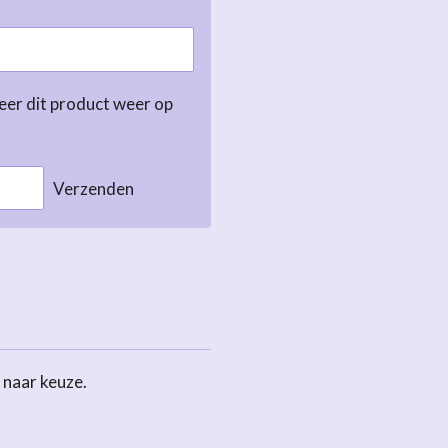
er dit product weer op
Verzenden
 naar keuze.