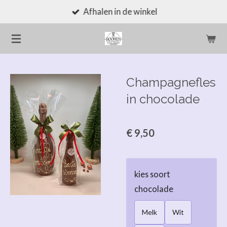
Afhalen in de winkel
Ga
direct
naar
de
hoofdinhoud
Champagnefles
in chocolade
€ 9,50
kies soort
chocolade
Melk
Wit