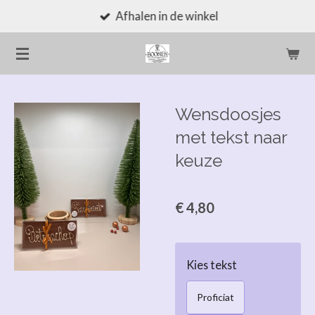
Afhalen in de winkel
Ga
direct
naar
de
hoofdinhoud
Wensdoosjes
met tekst naar
keuze
€ 4,80
Kies tekst
Proficiat