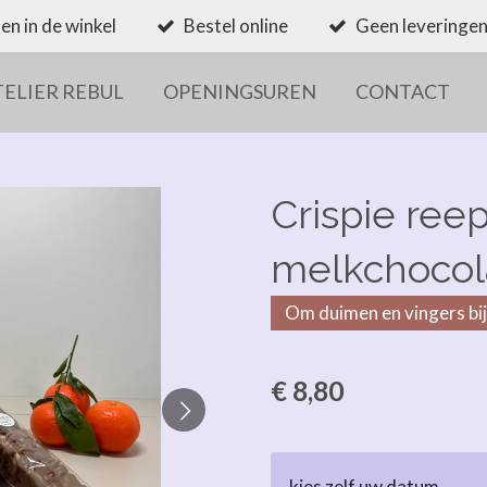
en in de winkel
Bestel online
Geen leveringen
TELIER REBUL
OPENINGSUREN
CONTACT
Crispie ree
melkchoco
Om duimen en vingers bij 
€ 8,80
kies zelf uw datum