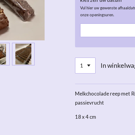
Vul hier uw gewenste afhaalda
onze openingsuren.
In winkelw
Melkchocolade reep met Ric
passievrucht
18 x 4 cm