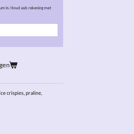
tum in. Houd aub rekening met
agen
e crispies, praline,