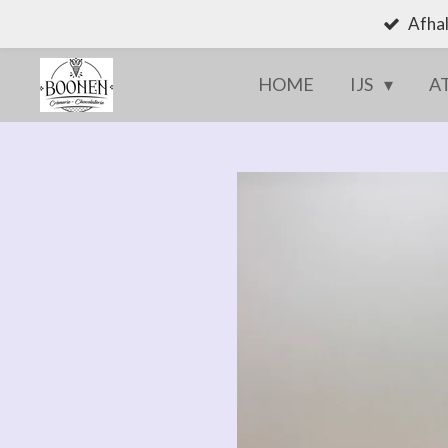
Afhal
Ga
direct
HOME
IJS
A
naar
de
hoofdinhoud