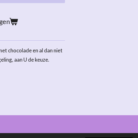
agen
et chocolade en al dan niet
ling, aan U de keuze.
Powered by
JouwWeb