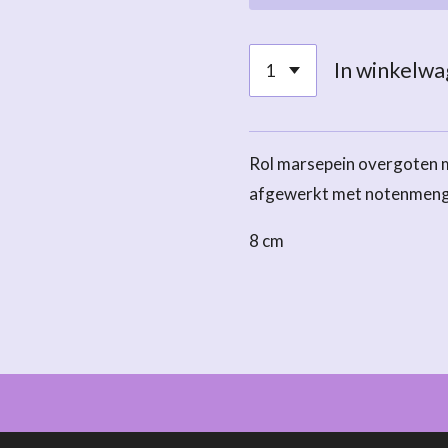
In winkelw
Rol marsepein overgoten m
afgewerkt met notenmenge
8 cm
 Chocolaterie Pelt