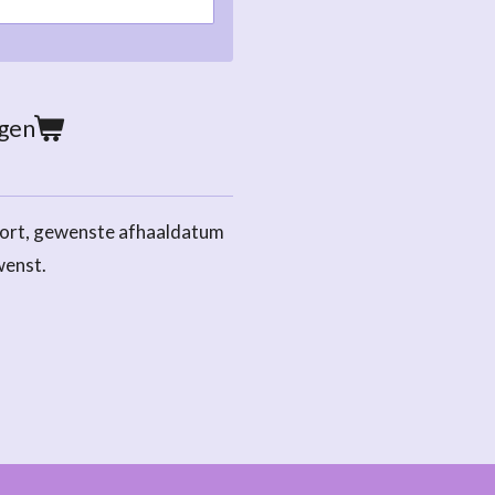
agen
ort, gewenste afhaaldatum
wenst.