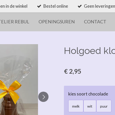
en in de winkel
Bestel online
Geen leveringen
TELIER REBUL
OPENINGSUREN
CONTACT
Holgoed kl
€ 2,95
kies soort chocolade
melk
wit
puur