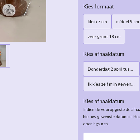
Kies formaat
klein 7 cm
middel 9 cm
zeer groot 18 cm
Kies afhaaldatum
Donderdag 2 april tussen 16:00-19:00h
Ik kies zelf mijn gewenste afhaaldatum
Kies afhaaldatum
Indien de vooropgestelde afhaa
hier uw gewenste datum in. Ho
openingsuren.