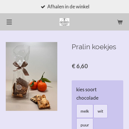
Afhalen in de winkel
Ga
direct
naar
de
hoofdinhoud
Pralin koekjes
€ 6,60
kies soort
chocolade
melk
wit
puur