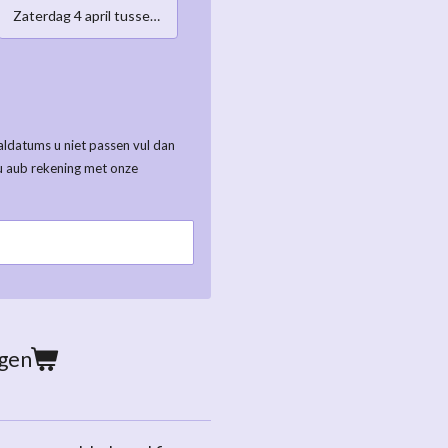
Zaterdag 4 april tussen 10:00-12:00h
ldatums u niet passen vul dan
u aub rekening met onze
agen