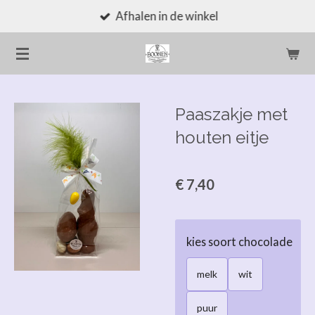
Afhalen in de winkel
Ga
direct
naar
de
hoofdinhoud
Paaszakje met
houten eitje
€ 7,40
kies soort chocolade
melk
wit
puur