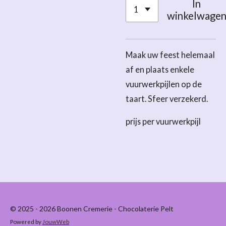
In
winkelwage
Maak uw feest helemaal
af en plaats enkele
vuurwerkpijlen op de
taart. Sfeer verzekerd.
prijs per vuurwerkpijl
© 2025 - 2026 Boonen Cremerie - Chocolaterie Pelt
Powered by
JouwWeb